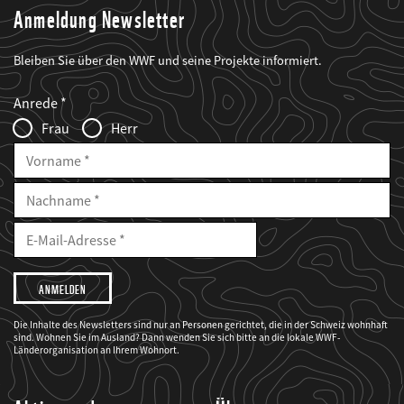
Anmeldung Newsletter
Bleiben Sie über den WWF und seine Projekte informiert.
Web2Case
Fieldset
anrede_name
Anrede
Infofelder
Frau
Herr
Vorname
Nachname
E-
Mailadresse
E-
Mail
Adresse
Ich
möchte,
dass
der
WWF
Die Inhalte des Newsletters sind nur an Personen gerichtet, die in der Schweiz wohnhaft
mich
sind. Wohnen Sie im Ausland? Dann wenden Sie sich bitte an die lokale WWF-
über
seine
Länderorganisation an Ihrem Wohnort.
Projekte
informiert.