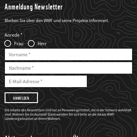
Anmeldung Newsletter
Bleiben Sie über den WWF und seine Projekte informiert.
Web2Case
Fieldset
anrede_name
Anrede
Infofelder
Frau
Herr
Vorname
Nachname
E-
Mailadresse
E-
Mail
Adresse
Ich
möchte,
dass
der
WWF
Die Inhalte des Newsletters sind nur an Personen gerichtet, die in der Schweiz wohnhaft
mich
sind. Wohnen Sie im Ausland? Dann wenden Sie sich bitte an die lokale WWF-
über
seine
Länderorganisation an Ihrem Wohnort.
Projekte
informiert.