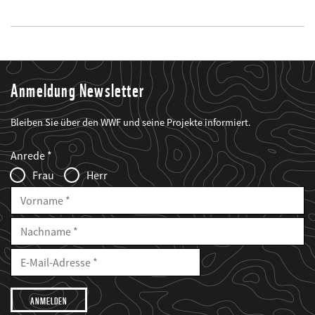
Anmeldung Newsletter
Bleiben Sie über den WWF und seine Projekte informiert.
Web2Case
Fieldset
anrede_name
Anrede
Infofelder
Frau
Herr
Vorname
Nachname
E-
Mailadresse
E-
Mail
Adresse
Ich
möchte,
dass