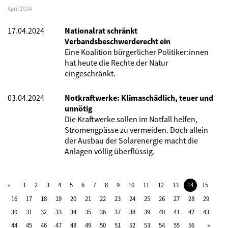
April 2024
17.04.2024
Nationalrat schränkt
Verbandsbeschwerderecht ein
Eine Koalition bürgerlicher Politiker:innen
hat heute die Rechte der Natur
eingeschränkt.
03.04.2024
Notkraftwerke: Klimaschädlich, teuer und
unnötig
Die Kraftwerke sollen im Notfall helfen,
Stromengpässe zu vermeiden. Doch allein
der Ausbau der Solarenergie macht die
Anlagen völlig überflüssig.
1
2
3
4
5
6
7
8
9
10
11
12
13
14
15
16
17
18
19
20
21
22
23
24
25
26
27
28
29
30
31
32
33
34
35
36
37
38
39
40
41
42
43
44
45
46
47
48
49
50
51
52
53
54
55
56