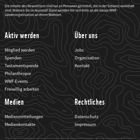
der
WWF
Die Inhalte des Newsletters sind nur an Personen gerichtet, die in der Schweiz wohnhaft
mich
sind. Wohnen Sie im Ausland? Dann wenden Sie sich bitte an die lokale WWF-
über
seine
Länderorganisation an Ihrem Wohnort.
Projekte
informiert.
Aktiv werden
Über uns
Mitglied werden
Jobs
Spenden
Organisation
Testamentspende
Kontakt
Philanthropie
WWF-Events
Freiwillig arbeiten
Medien
Rechtliches
Medienmitteilungen
Datenschutz
Medienkontakte
Impressum