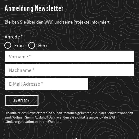
Anmeldung Newsletter
Bleiben Sie über den WWF und seine Projekte informiert.
Web2Case
Fieldset
anrede_name
Anrede
Infofelder
Frau
Herr
Vorname
Nachname
E-
Mailadresse
E-
Mail
Adresse
Ich
möchte,
dass
der
WWF
Die Inhalte des Newsletters sind nur an Personen gerichtet, die in der Schweiz wohnhaft
mich
sind. Wohnen Sie im Ausland? Dann wenden Sie sich bitte an die lokale WWF-
über
seine
Länderorganisation an Ihrem Wohnort.
Projekte
informiert.