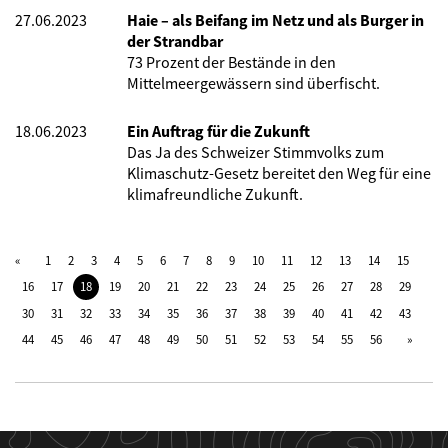
27.06.2023
Haie – als Beifang im Netz und als Burger in
der Strandbar
73 Prozent der Bestände in den
Mittelmeergewässern sind überfischt.
18.06.2023
Ein Auftrag für die Zukunft
Das Ja des Schweizer Stimmvolks zum
Klimaschutz-Gesetz bereitet den Weg für eine
klimafreundliche Zukunft.
1
2
3
4
5
6
7
8
9
10
11
12
13
14
15
16
17
18
19
20
21
22
23
24
25
26
27
28
29
30
31
32
33
34
35
36
37
38
39
40
41
42
43
44
45
46
47
48
49
50
51
52
53
54
55
56