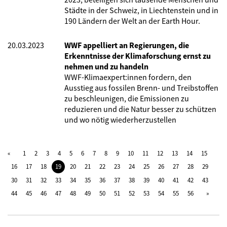
Städte in der Schweiz, in Liechtenstein und in
190 Ländern der Welt an der Earth Hour.
20.03.2023
WWF appelliert an Regierungen, die
Erkenntnisse der Klimaforschung ernst zu
nehmen und zu handeln
WWF-Klimaexpert:innen fordern, den
Ausstieg aus fossilen Brenn- und Treibstoffen
zu beschleunigen, die Emissionen zu
reduzieren und die Natur besser zu schützen
und wo nötig wiederherzustellen
1
2
3
4
5
6
7
8
9
10
11
12
13
14
15
16
17
18
19
20
21
22
23
24
25
26
27
28
29
30
31
32
33
34
35
36
37
38
39
40
41
42
43
44
45
46
47
48
49
50
51
52
53
54
55
56