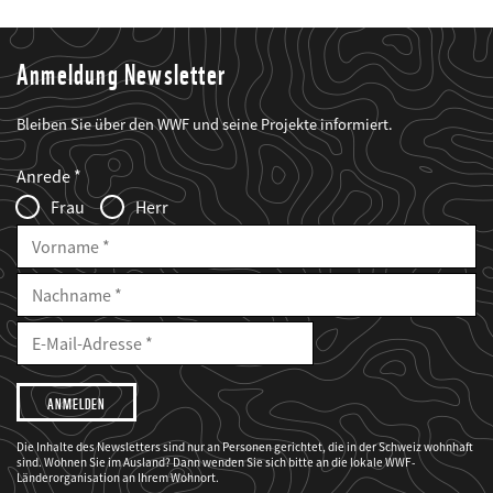
Anmeldung Newsletter
Bleiben Sie über den WWF und seine Projekte informiert.
Web2Case
Fieldset
anrede_name
Anrede
Infofelder
Frau
Herr
Vorname
Nachname
E-
Mailadresse
E-
Mail
Adresse
Ich
möchte,
dass
der
WWF
Die Inhalte des Newsletters sind nur an Personen gerichtet, die in der Schweiz wohnhaft
mich
sind. Wohnen Sie im Ausland? Dann wenden Sie sich bitte an die lokale WWF-
über
seine
Länderorganisation an Ihrem Wohnort.
Projekte