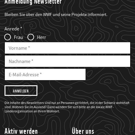
Anmeldung Newsletter
Bleiben Sie über den WWF und seine Projekte informiert.
Web2Case
Fieldset
anrede_name
Anrede
Infofelder
Frau
Herr
Vorname
Nachname
E-
Mailadresse
E-
Mail
Adresse
Ich
möchte,
dass
der
WWF
Die Inhalte des Newsletters sind nur an Personen gerichtet, die in der Schweiz wohnhaft
mich
sind. Wohnen Sie im Ausland? Dann wenden Sie sich bitte an die lokale WWF-
über
seine
Länderorganisation an Ihrem Wohnort.
Projekte
informiert.
Aktiv werden
Über uns