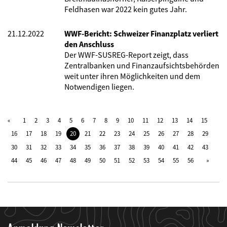
Feldhasen war 2022 kein gutes Jahr.
21.12.2022
WWF-Bericht: Schweizer Finanzplatz verliert
den Anschluss
Der WWF-SUSREG-Report zeigt, dass
Zentralbanken und Finanzaufsichtsbehörden
weit unter ihren Möglichkeiten und dem
Notwendigen liegen.
1
2
3
4
5
6
7
8
9
10
11
12
13
14
15
16
17
18
19
20
21
22
23
24
25
26
27
28
29
30
31
32
33
34
35
36
37
38
39
40
41
42
43
44
45
46
47
48
49
50
51
52
53
54
55
56