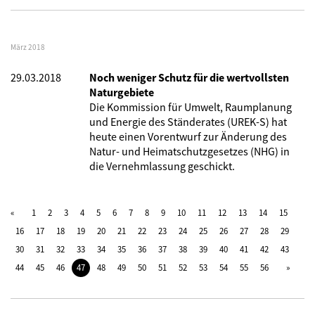
März 2018
29.03.2018
Noch weniger Schutz für die wertvollsten
Naturgebiete
Die Kommission für Umwelt, Raumplanung
und Energie des Ständerates (UREK-S) hat
heute einen Vorentwurf zur Änderung des
Natur- und Heimatschutzgesetzes (NHG) in
die Vernehmlassung geschickt.
1
2
3
4
5
6
7
8
9
10
11
12
13
14
15
16
17
18
19
20
21
22
23
24
25
26
27
28
29
30
31
32
33
34
35
36
37
38
39
40
41
42
43
44
45
46
47
48
49
50
51
52
53
54
55
56