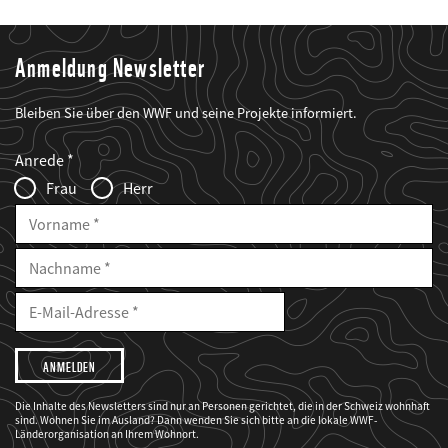
Anmeldung Newsletter
Bleiben Sie über den WWF und seine Projekte informiert.
Web2Case
Fieldset
anrede_name
Anrede
Infofelder
Frau
Herr
Vorname
Nachname
E-
Mailadresse
E-
Mail
Adresse
Ich
möchte,
dass
der
WWF
Die Inhalte des Newsletters sind nur an Personen gerichtet, die in der Schweiz wohnhaft
mich
sind. Wohnen Sie im Ausland? Dann wenden Sie sich bitte an die lokale WWF-
über
seine
Länderorganisation an Ihrem Wohnort.
Projekte