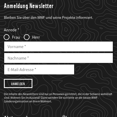
Anmeldung Newsletter
Bleiben Sie über den WWF und seine Projekte informiert.
Web2Case
Fieldset
anrede_name
Anrede
Infofelder
Frau
Herr
Vorname
Nachname
E-
Mailadresse
E-
Mail
Adresse
Ich
möchte,
dass
der
WWF
Die Inhalte des Newsletters sind nur an Personen gerichtet, die in der Schweiz wohnhaft
mich
sind. Wohnen Sie im Ausland? Dann wenden Sie sich bitte an die lokale WWF-
über
seine
Länderorganisation an Ihrem Wohnort.
Projekte
informiert.