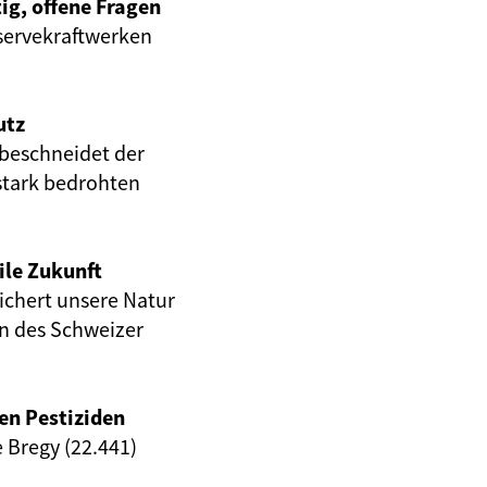
ig, offene Fragen
servekraftwerken
utz
beschneidet der
stark bedrohten
ile Zukunft
eichert unsere Natur
en des Schweizer
en Pestiziden
e Bregy (22.441)