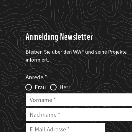
Anmeldung Newsletter
Bleiben Sie über den WWF und seine Projekte
informiert.
Web2Case
Fieldset
anrede_name
Anrede
Infofelder
Frau
Herr
Vorname
Nachname
E-
Mailadresse
E-