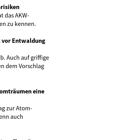
risiken
at das AKW-
gen zu kennen.
z vor Entwaldung
. Auch auf griffige
en dem Vorschlag
Atomträumen eine
ag zur Atom-
wenn auch