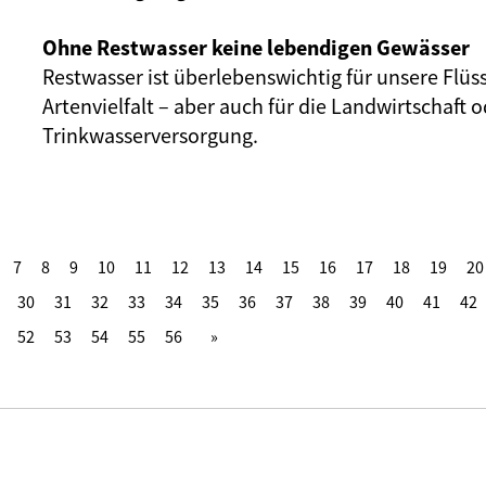
Ohne Restwasser keine lebendigen Gewässer
Restwasser ist überlebenswichtig für unsere Flüs
Artenvielfalt – aber auch für die Landwirtschaft o
Trinkwasserversorgung.
7
8
9
10
11
12
13
14
15
16
17
18
19
20
30
31
32
33
34
35
36
37
38
39
40
41
42
52
53
54
55
56