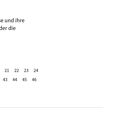
se und ihre
der die
21
22
23
24
43
44
45
46