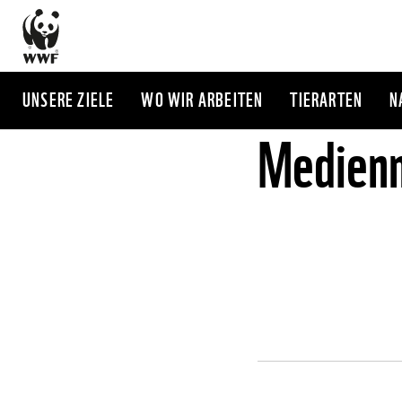
Direkt
zum
Inhalt
UNSERE ZIELE
WO WIR ARBEITEN
TIERARTEN
N
Medienm