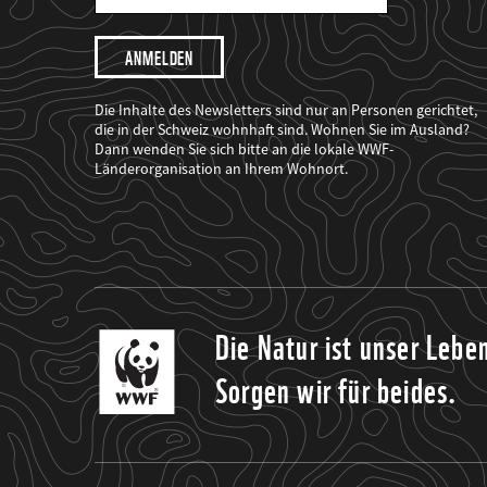
Mail
Adresse
Ich
möchte,
dass
der
WWF
Die Inhalte des Newsletters sind nur an Personen gerichtet,
mich
die in der Schweiz wohnhaft sind. Wohnen Sie im Ausland?
über
Dann wenden Sie sich bitte an die lokale WWF-
seine
Projekte
Länderorganisation an Ihrem Wohnort.
informiert.
Die Natur ist unser Lebe
Sorgen wir für beides.