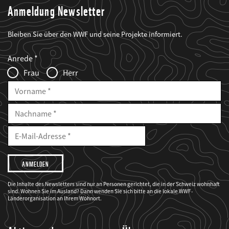
Anmeldung Newsletter
Bleiben Sie über den WWF und seine Projekte informiert.
Web2Case
Fieldset
anrede_name
Anrede
Infofelder
Frau
Herr
Vorname
Nachname
E-
Mailadresse
E-
Mail
Adresse
Ich
möchte,
dass
der
WWF
Die Inhalte des Newsletters sind nur an Personen gerichtet, die in der Schweiz wohnhaft
mich
sind. Wohnen Sie im Ausland? Dann wenden Sie sich bitte an die lokale WWF-
über
seine
Länderorganisation an Ihrem Wohnort.
Projekte
informiert.