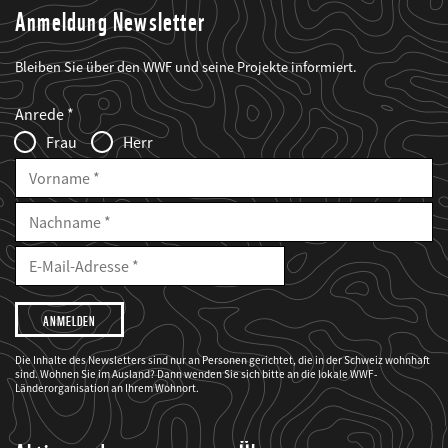
Anmeldung Newsletter
Bleiben Sie über den WWF und seine Projekte informiert.
Web2Case
Fieldset
anrede_name
Anrede
Infofelder
Frau
Herr
Vorname
Nachname
E-
Mailadresse
E-
Mail
Adresse
Ich
möchte,
dass
der
WWF
Die Inhalte des Newsletters sind nur an Personen gerichtet, die in der Schweiz wohnhaft
mich
sind. Wohnen Sie im Ausland? Dann wenden Sie sich bitte an die lokale WWF-
über
seine
Länderorganisation an Ihrem Wohnort.
Projekte
informiert.