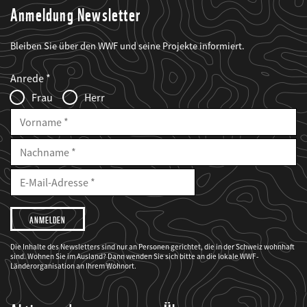
Anmeldung Newsletter
Bleiben Sie über den WWF und seine Projekte informiert.
Web2Case
Fieldset
anrede_name
Anrede
Infofelder
Frau
Herr
Vorname
Nachname
E-
Mailadresse
E-
Mail
Adresse
Ich
möchte,
dass
der
WWF
Die Inhalte des Newsletters sind nur an Personen gerichtet, die in der Schweiz wohnhaft
mich
sind. Wohnen Sie im Ausland? Dann wenden Sie sich bitte an die lokale WWF-
über
seine
Länderorganisation an Ihrem Wohnort.
Projekte
informiert.