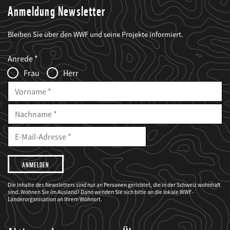
Anmeldung Newsletter
Bleiben Sie über den WWF und seine Projekte informiert.
Web2Case
Fieldset
anrede_name
Anrede
Infofelder
Frau
Herr
Vorname
Nachname
E-
Mailadresse
E-
Mail
Adresse
Ich
möchte,
dass
der
WWF
Die Inhalte des Newsletters sind nur an Personen gerichtet, die in der Schweiz wohnhaft
mich
sind. Wohnen Sie im Ausland? Dann wenden Sie sich bitte an die lokale WWF-
über
seine
Länderorganisation an Ihrem Wohnort.
Projekte
informiert.