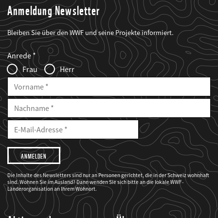
Anmeldung Newsletter
Bleiben Sie über den WWF und seine Projekte informiert.
Web2Case
Fieldset
anrede_name
Anrede
Infofelder
Frau
Herr
Vorname
Nachname
E-
Mailadresse
E-
Mail
Adresse
Ich
möchte,
dass
der
WWF
Die Inhalte des Newsletters sind nur an Personen gerichtet, die in der Schweiz wohnhaft
mich
sind. Wohnen Sie im Ausland? Dann wenden Sie sich bitte an die lokale WWF-
über
seine
Länderorganisation an Ihrem Wohnort.
Projekte
informiert.