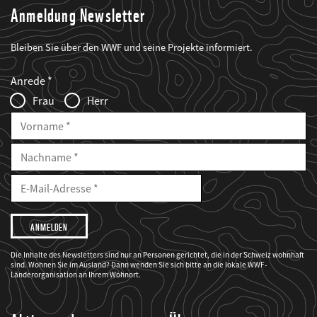
Anmeldung Newsletter
Bleiben Sie über den WWF und seine Projekte informiert.
Web2Case
Fieldset
anrede_name
Anrede
Infofelder
Frau
Herr
Vorname
Nachname
E-
Mailadresse
E-
Mail
Adresse
Ich
möchte,
dass
der
WWF
Die Inhalte des Newsletters sind nur an Personen gerichtet, die in der Schweiz wohnhaft
mich
sind. Wohnen Sie im Ausland? Dann wenden Sie sich bitte an die lokale WWF-
über
seine
Länderorganisation an Ihrem Wohnort.
Projekte
informiert.