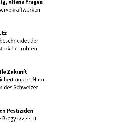
ig, offene Fragen
servekraftwerken
utz
beschneidet der
stark bedrohten
ile Zukunft
eichert unsere Natur
en des Schweizer
en Pestiziden
e Bregy (22.441)