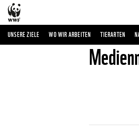
Direkt
zum
Inhalt
UNSERE ZIELE
WO WIR ARBEITEN
TIERARTEN
N
Medienm