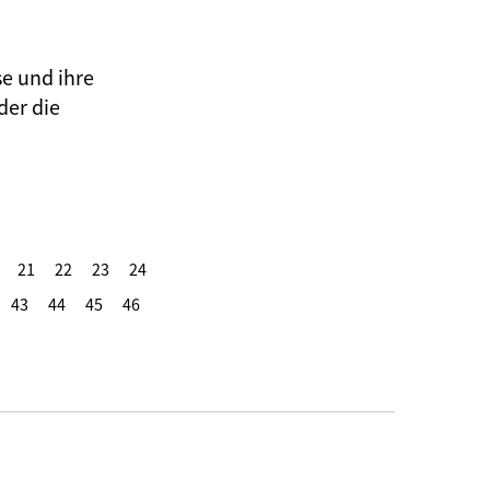
se und ihre
der die
21
22
23
24
43
44
45
46