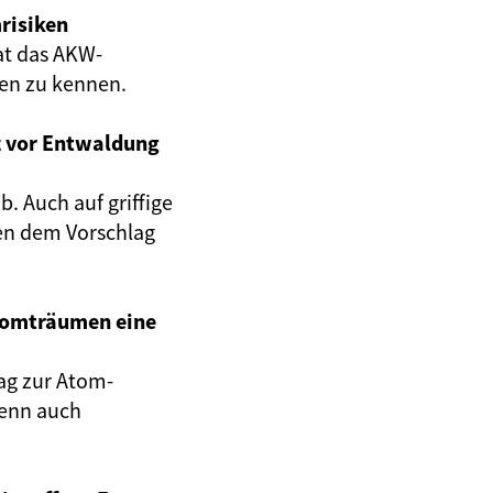
risiken
at das AKW-
gen zu kennen.
z vor Entwaldung
. Auch auf griffige
en dem Vorschlag
Atomträumen eine
ag zur Atom-
wenn auch