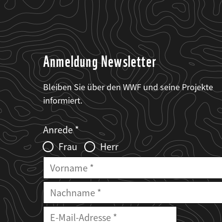
Anmeldung Newsletter
Bleiben Sie über den WWF und seine Projekte
informiert.
Web2Case
Fieldset
anrede_name
Anrede
Infofelder
Frau
Herr
Vorname
Nachname
E-
Mailadresse
E-