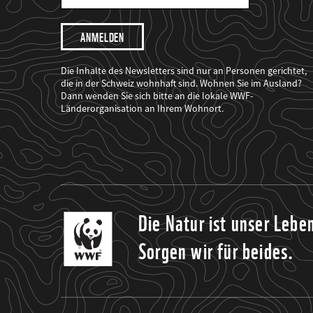
Mail
Adresse
Ich
möchte,
dass
der
WWF
Die Inhalte des Newsletters sind nur an Personen gerichtet,
mich
die in der Schweiz wohnhaft sind. Wohnen Sie im Ausland?
über
Dann wenden Sie sich bitte an die lokale WWF-
seine
Projekte
Länderorganisation an Ihrem Wohnort.
informiert.
Die Natur ist unser Lebe
Sorgen wir für beides.