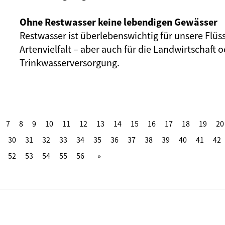
Ohne Restwasser keine lebendigen Gewässer
Restwasser ist überlebenswichtig für unsere Flüs
Artenvielfalt – aber auch für die Landwirtschaft o
Trinkwasserversorgung.
7
8
9
10
11
12
13
14
15
16
17
18
19
20
30
31
32
33
34
35
36
37
38
39
40
41
42
52
53
54
55
56