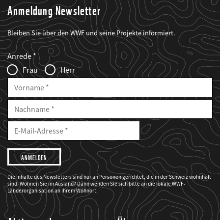
Anmeldung Newsletter
Bleiben Sie über den WWF und seine Projekte informiert.
Web2Case
Fieldset
anrede_name
Anrede
Infofelder
Frau
Herr
Vorname
Nachname
E-
Mailadresse
E-
Mail
Adresse
Ich
möchte,
dass
der
WWF
Die Inhalte des Newsletters sind nur an Personen gerichtet, die in der Schweiz wohnhaft
mich
sind. Wohnen Sie im Ausland? Dann wenden Sie sich bitte an die lokale WWF-
über
seine
Länderorganisation an Ihrem Wohnort.
Projekte
informiert.