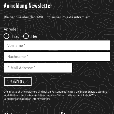
Anmeldung Newsletter
Bleiben Sie über den WWF und seine Projekte informiert.
Web2Case
Fieldset
anrede_name
Anrede
Infofelder
Frau
Herr
Vorname
Nachname
E-
Mailadresse
E-
Mail
Adresse
Ich
möchte,
dass
der
WWF
Die Inhalte des Newsletters sind nur an Personen gerichtet, die in der Schweiz wohnhaft
mich
sind. Wohnen Sie im Ausland? Dann wenden Sie sich bitte an die lokale WWF-
über
seine
Länderorganisation an Ihrem Wohnort.
Projekte
informiert.