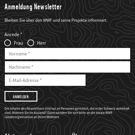
Anmeldung Newsletter
Bleiben Sie über den WWF und seine Projekte informiert.
Web2Case
Fieldset
anrede_name
Anrede
Infofelder
Frau
Herr
Vorname
Nachname
E-
Mailadresse
E-
Mail
Adresse
Ich
möchte,
dass
der
WWF
Die Inhalte des Newsletters sind nur an Personen gerichtet, die in der Schweiz wohnhaft
mich
sind. Wohnen Sie im Ausland? Dann wenden Sie sich bitte an die lokale WWF-
über
seine
Länderorganisation an Ihrem Wohnort.
Projekte
informiert.