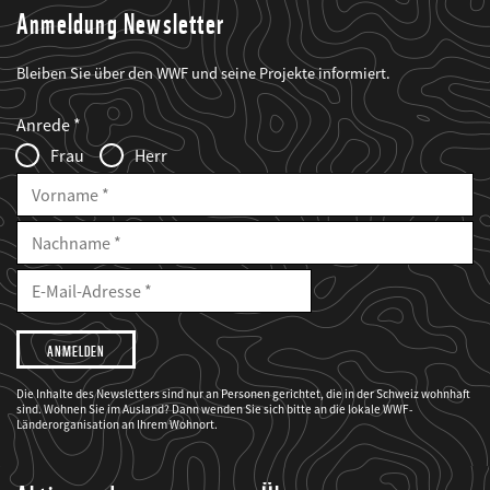
Anmeldung Newsletter
Bleiben Sie über den WWF und seine Projekte informiert.
Web2Case
Fieldset
anrede_name
Anrede
Infofelder
Frau
Herr
Vorname
Nachname
E-
Mailadresse
E-
Mail
Adresse
Ich
möchte,
dass
der
WWF
Die Inhalte des Newsletters sind nur an Personen gerichtet, die in der Schweiz wohnhaft
mich
sind. Wohnen Sie im Ausland? Dann wenden Sie sich bitte an die lokale WWF-
über
seine
Länderorganisation an Ihrem Wohnort.
Projekte
informiert.