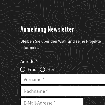
Anmeldung Newsletter
Bleiben Sie über den WWF und seine Projekte
informiert.
Web2Case
Fieldset
anrede_name
Anrede
Infofelder
Frau
Herr
Vorname
Nachname
E-
Mailadresse
E-