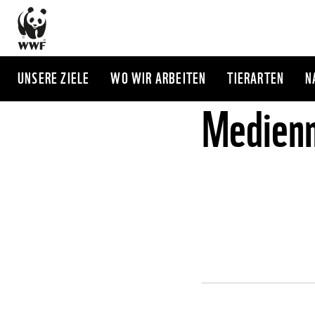
Direkt
zum
Inhalt
UNSERE ZIELE
WO WIR ARBEITEN
TIERARTEN
N
Medienm