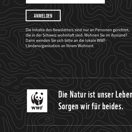
Mail
Adresse
Ich
möchte,
dass
der
WWF
Die Inhalte des Newsletters sind nur an Personen gerichtet,
mich
die in der Schweiz wohnhaft sind. Wohnen Sie im Ausland?
über
Dann wenden Sie sich bitte an die lokale WWF-
seine
Projekte
Länderorganisation an Ihrem Wohnort.
informiert.
Die Natur ist unser Lebe
Sorgen wir für beides.