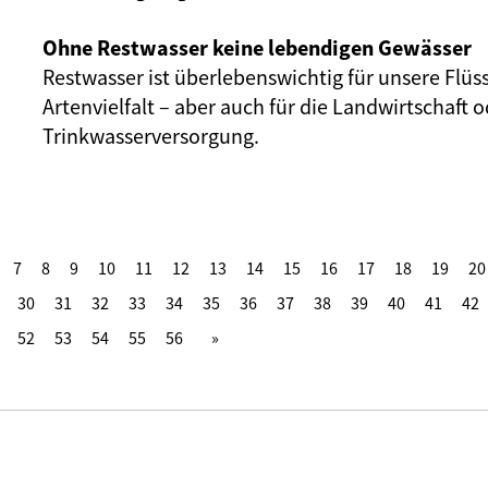
Ohne Restwasser keine lebendigen Gewässer
Restwasser ist überlebenswichtig für unsere Flüs
Artenvielfalt – aber auch für die Landwirtschaft o
Trinkwasserversorgung.
7
8
9
10
11
12
13
14
15
16
17
18
19
20
30
31
32
33
34
35
36
37
38
39
40
41
42
52
53
54
55
56