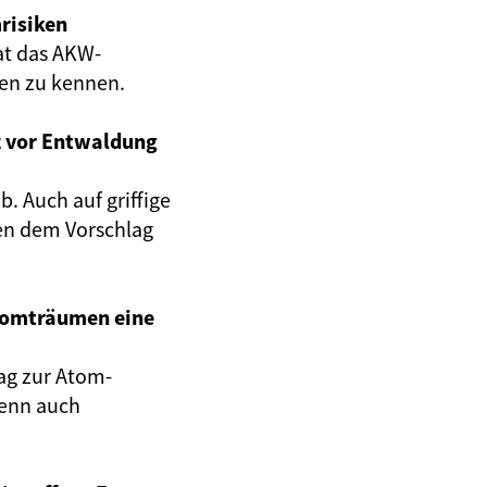
risiken
at das AKW-
gen zu kennen.
z vor Entwaldung
. Auch auf griffige
en dem Vorschlag
Atomträumen eine
ag zur Atom-
wenn auch