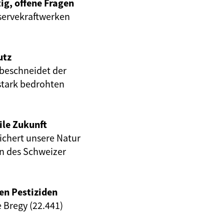
ig, offene Fragen
servekraftwerken
utz
beschneidet der
stark bedrohten
ile Zukunft
eichert unsere Natur
en des Schweizer
en Pestiziden
e Bregy (22.441)