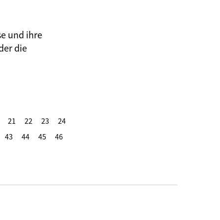
se und ihre
der die
21
22
23
24
43
44
45
46