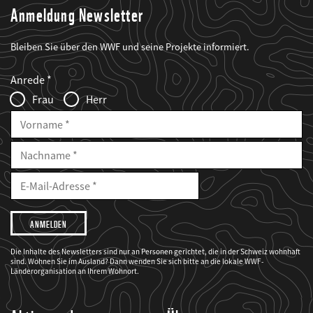
Anmeldung Newsletter
Bleiben Sie über den WWF und seine Projekte informiert.
Web2Case
Fieldset
anrede_name
Anrede
Infofelder
Frau
Herr
Vorname
Nachname
E-
Mailadresse
E-
Mail
Adresse
Ich
möchte,
dass
der
WWF
Die Inhalte des Newsletters sind nur an Personen gerichtet, die in der Schweiz wohnhaft
mich
sind. Wohnen Sie im Ausland? Dann wenden Sie sich bitte an die lokale WWF-
über
seine
Länderorganisation an Ihrem Wohnort.
Projekte
informiert.