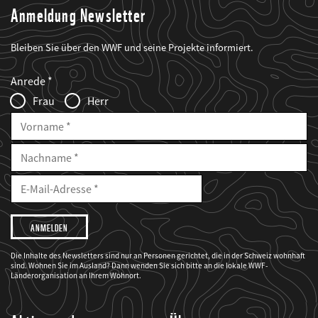
Anmeldung Newsletter
Bleiben Sie über den WWF und seine Projekte informiert.
Web2Case
Fieldset
anrede_name
Anrede
Infofelder
Frau
Herr
Vorname
Nachname
E-
Mailadresse
E-
Mail
Adresse
Ich
möchte,
dass
der
WWF
Die Inhalte des Newsletters sind nur an Personen gerichtet, die in der Schweiz wohnhaft
mich
sind. Wohnen Sie im Ausland? Dann wenden Sie sich bitte an die lokale WWF-
über
seine
Länderorganisation an Ihrem Wohnort.
Projekte
informiert.