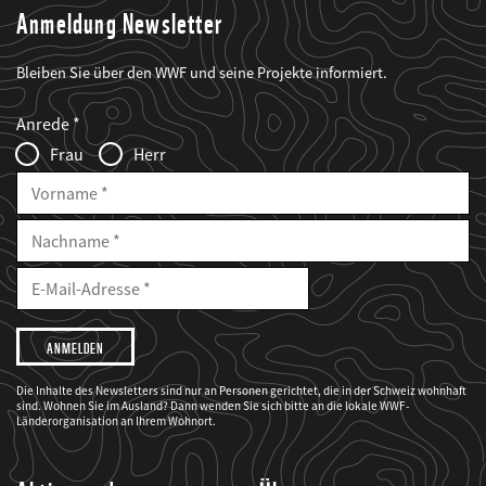
Anmeldung Newsletter
Bleiben Sie über den WWF und seine Projekte informiert.
Web2Case
Fieldset
anrede_name
Anrede
Infofelder
Frau
Herr
Vorname
Nachname
E-
Mailadresse
E-
Mail
Adresse
Ich
möchte,
dass
der
WWF
Die Inhalte des Newsletters sind nur an Personen gerichtet, die in der Schweiz wohnhaft
mich
sind. Wohnen Sie im Ausland? Dann wenden Sie sich bitte an die lokale WWF-
über
seine
Länderorganisation an Ihrem Wohnort.
Projekte
informiert.