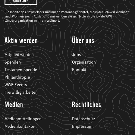
möchte,
dass
der
WWF
Die Inhalte des Newsletters sind nur an Personen gerichtet, die in der Schweiz wohnhaft
mich
sind. Wohnen Sie im Ausland? Dann wenden Sie sich bitte an die lokale WWF-
über
seine
Länderorganisation an Ihrem Wohnort.
Projekte
informiert.
Aktiv werden
Über uns
Mitglied werden
Jobs
Spenden
Organisation
Testamentspende
Kontakt
Philanthropie
WWF-Events
Freiwillig arbeiten
Medien
Rechtliches
Medienmitteilungen
Datenschutz
Medienkontakte
Impressum