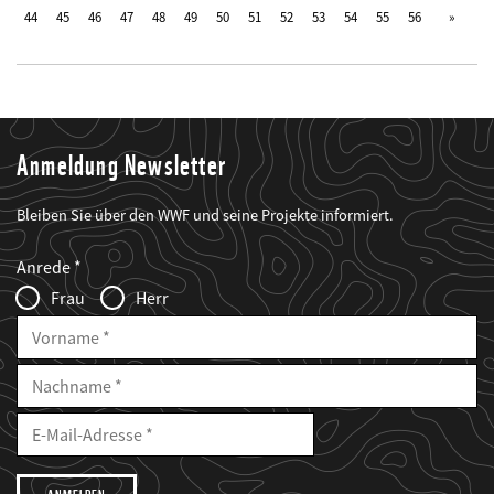
44
45
46
47
48
49
50
51
52
53
54
55
56
Anmeldung Newsletter
Bleiben Sie über den WWF und seine Projekte informiert.
Web2Case
Fieldset
anrede_name
Anrede
Infofelder
Frau
Herr
Vorname
Nachname
E-
Mailadresse
E-
Mail
Adresse
Ich