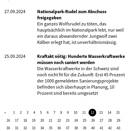
27.09.2024
Nationalpark-Rudel zum Abschuss
freigegeben
Ein ganzes Wolfsrudel zu töten, das
hauptsächlich im Nationalpark lebt, nur weil
ein daraus abwandernder Jungwolf zwei
Kälber erlegt hat, ist unverhältnismässig.
25.09.2024
Kraftakt nötig: Hunderte Wasserkraftwerke
müssen noch saniert werden
Die Wasserkraftwerke in der Schweiz sind
noch nicht fit für die Zukunft: Erst 45 Prozent
der 1000 gemeldeten Sanierungsprojekte
befinden sich überhaupt in Planung, 10
Prozent sind bereits umgesetzt
1
2
3
4
5
6
7
8
9
10
11
12
13
14
15
16
17
18
19
20
21
22
23
24
25
26
27
28
29
30
31
32
33
34
35
36
37
38
39
40
41
42
43