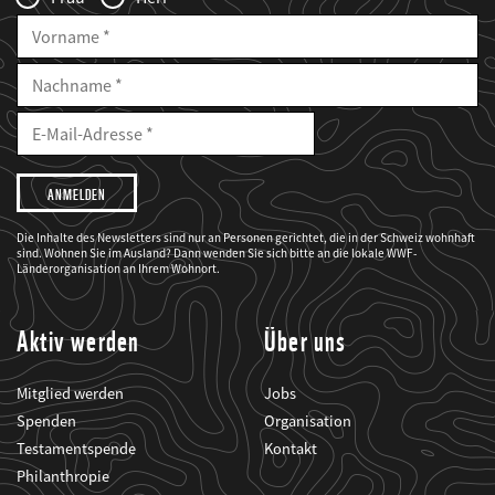
Vorname
Nachname
E-
Mailadresse
E-
Mail
Adresse
Ich
möchte,
dass
der
WWF
Die Inhalte des Newsletters sind nur an Personen gerichtet, die in der Schweiz wohnhaft
mich
sind. Wohnen Sie im Ausland? Dann wenden Sie sich bitte an die lokale WWF-
über
seine
Länderorganisation an Ihrem Wohnort.
Projekte
informiert.
Aktiv werden
Über uns
Mitglied werden
Jobs
Spenden
Organisation
Testamentspende
Kontakt
Philanthropie