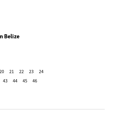
n Belize
20
21
22
23
24
43
44
45
46