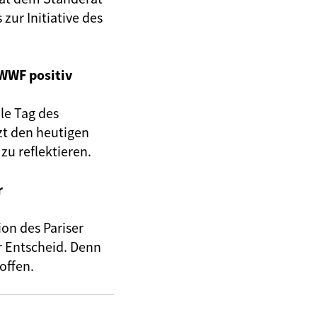
ur Initiative des
 WWF positiv
le Tag des
zt den heutigen
zu reflektieren.
r
ion des Pariser
r Entscheid. Denn
offen.