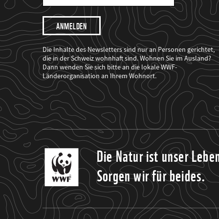
Mail
Adresse
Ich
möchte,
dass
der
WWF
Die Inhalte des Newsletters sind nur an Personen gerichtet,
mich
die in der Schweiz wohnhaft sind. Wohnen Sie im Ausland?
über
Dann wenden Sie sich bitte an die lokale WWF-
seine
Projekte
Länderorganisation an Ihrem Wohnort.
informiert.
Die Natur ist unser Lebe
Sorgen wir für beides.