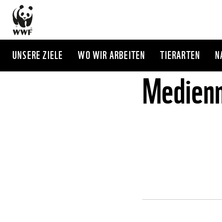
Direkt
zum
Inhalt
UNSERE ZIELE
WO WIR ARBEITEN
TIERARTEN
N
Medienm