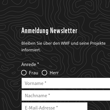
Anmeldung Newsletter
Bleiben Sie über den WWF und seine Projekte
informiert.
Web2Case
Fieldset
anrede_name
Anrede
Infofelder
Frau
Herr
Vorname
Nachname
E-
Mailadresse
E-