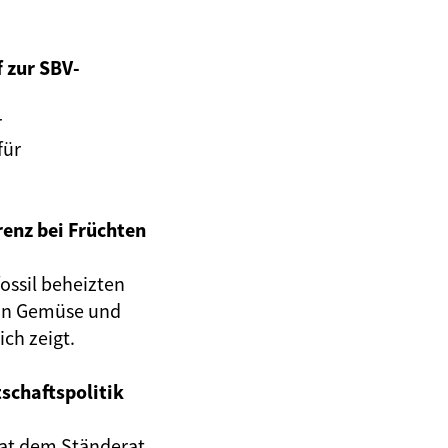
 zur SBV-
r
für
renz bei Früchten
ossil beheizten
von Gemüse und
ch zeigt.
schaftspolitik
rat dem Ständerat