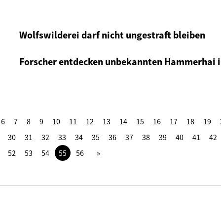
Wolfswilderei darf nicht ungestraft bleiben
Forscher entdecken unbekannten Hammerhai i
6
7
8
9
10
11
12
13
14
15
16
17
18
19
30
31
32
33
34
35
36
37
38
39
40
41
42
52
53
54
55
56