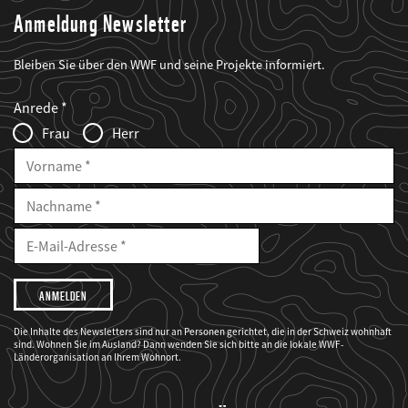
Anmeldung Newsletter
Bleiben Sie über den WWF und seine Projekte informiert.
Web2Case
Fieldset
anrede_name
Anrede
Infofelder
Frau
Herr
Vorname
Nachname
E-
Mailadresse
E-
Mail
Adresse
Ich
möchte,
dass
der
WWF
Die Inhalte des Newsletters sind nur an Personen gerichtet, die in der Schweiz wohnhaft
mich
sind. Wohnen Sie im Ausland? Dann wenden Sie sich bitte an die lokale WWF-
über
seine
Länderorganisation an Ihrem Wohnort.
Projekte
informiert.