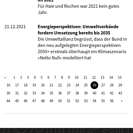
Für Haie und Rochen war 2021 kein gutes
Jahr.
21.12.2021
Energieperspektiven: Umweltverbände
fordern Umsetzung bereits bis 2035
Die Umweltallianz begrüsst, dass der Bund in
den neu aufgelegten Energieperspektiven
2050+ erstmals überhaupt ein Klimaszenario
«Netto Null» modelliert hat
1
2
3
4
5
6
7
8
9
10
11
12
13
14
15
16
17
18
19
20
21
22
23
24
25
26
27
28
29
30
31
32
33
34
35
36
37
38
39
40
41
42
43
44
45
46
47
48
49
50
51
52
53
54
55
56