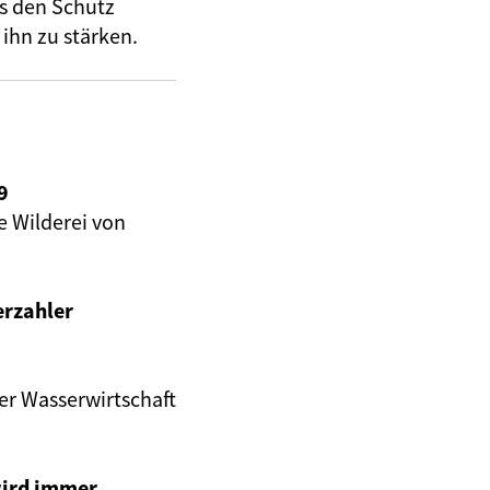
as den Schutz
 ihn zu stärken.
9
e Wilderei von
erzahler
r Wasserwirtschaft
wird immer