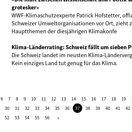
grotesker»
WWF-Klimaschutzexperte Patrick Hofstetter, offizi
Schweizer Umweltorganisationen vor Ort, zieht 
Hauptthemen der diesjährigen Klimakonfe
Klima-Länderrating: Schweiz fällt um sieben P
Die Schweiz landet im neusten Klima-Ländervergl
Kein einziges Land tut genug für das Klima.
6
7
8
9
10
11
12
13
14
15
16
17
18
19
30
31
32
33
34
35
36
37
38
39
40
41
42
52
53
54
55
56