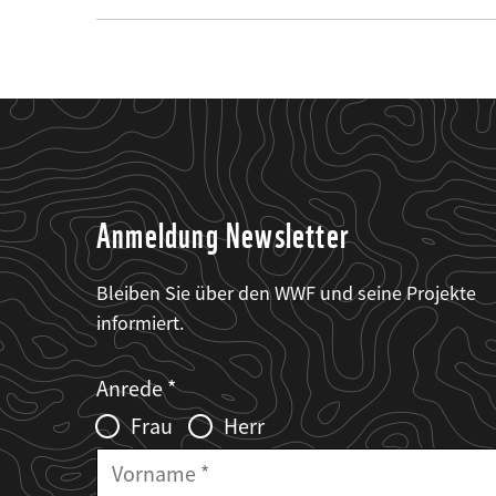
Anmeldung Newsletter
Bleiben Sie über den WWF und seine Projekte
informiert.
Web2Case
Fieldset
anrede_name
Anrede
Infofelder
Frau
Herr
Vorname