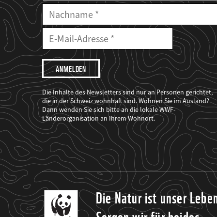
Nachname
E-
Mailadresse
E-
Mail
Adresse
Ich
möchte,
dass
der
WWF
Die Inhalte des Newsletters sind nur an Personen gerichtet,
mich
die in der Schweiz wohnhaft sind. Wohnen Sie im Ausland?
über
Dann wenden Sie sich bitte an die lokale WWF-
seine
Projekte
Länderorganisation an Ihrem Wohnort.
informiert.
Die Natur ist unser Lebe