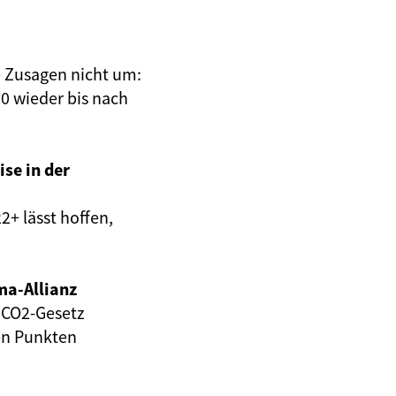
e Zusagen nicht um:
20 wieder bis nach
ise in der
2+ lässt hoffen,
ma-Allianz
 CO2-Gesetz
en Punkten