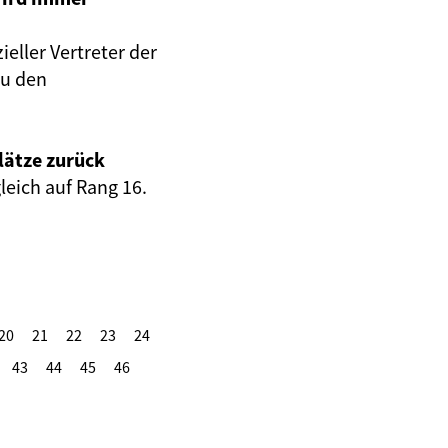
eller Vertreter der
zu den
lätze zurück
eich auf Rang 16.
20
21
22
23
24
43
44
45
46