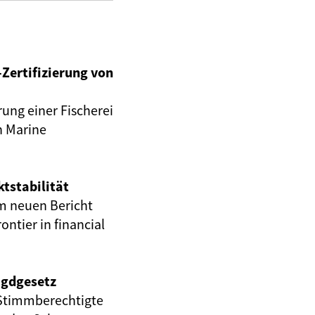
Zertifizierung von
rung einer Fischerei
n Marine
ktstabilität
 neuen Bericht
rontier in financial
agdgesetz
0 Stimmberechtigte