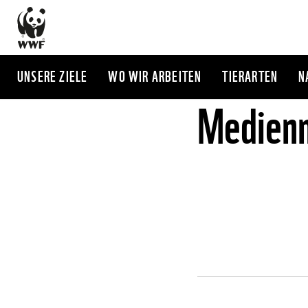
Direkt
zum
Inhalt
UNSERE ZIELE
WO WIR ARBEITEN
TIERARTEN
N
Medienm