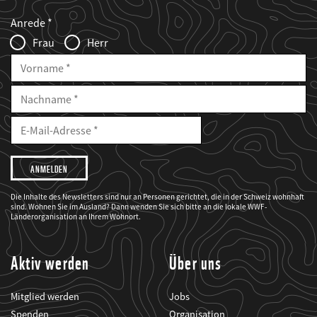
Web2Case
Fieldset
anrede_name
Anrede
Infofelder
Frau
Herr
Vorname
Nachname
E-
Mailadresse
E-
Mail
Adresse
Ich
möchte,
dass
der
WWF
Die Inhalte des Newsletters sind nur an Personen gerichtet, die in der Schweiz wohnhaft
mich
sind. Wohnen Sie im Ausland? Dann wenden Sie sich bitte an die lokale WWF-
über
seine
Länderorganisation an Ihrem Wohnort.
Projekte
informiert.
Aktiv werden
Über uns
Mitglied werden
Jobs
Spenden
Organisation