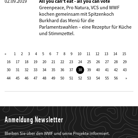
02.09.2019
All you can't eat - all you can vote
Greenpeace, Pro Natura, VCS und WWF
kochen gemeinsam mit Spitzenkoch
Burkhard das Menü für die
Parlamentswahlen – eine Rezeptur für Küche
und Stimmzettel.
1
2
3
4
5
6
7
8
9
10
11
12
13
14
15
16
17
18
19
20
21
22
23
24
25
26
27
28
29
30
31
32
33
34
35
36
37
38
39
40
41
42
43
44
45
46
47
48
49
50
51
52
53
54
55
56
Anmeldung Newsletter
Bleiben Sie über den WWF und seine Projekte informiert.