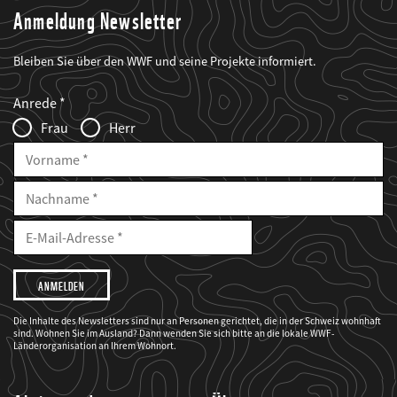
Anmeldung Newsletter
Bleiben Sie über den WWF und seine Projekte informiert.
Web2Case
Fieldset
anrede_name
Anrede
Infofelder
Frau
Herr
Vorname
Nachname
E-
Mailadresse
E-
Mail
Adresse
Ich
möchte,
dass
der
WWF
Die Inhalte des Newsletters sind nur an Personen gerichtet, die in der Schweiz wohnhaft
mich
sind. Wohnen Sie im Ausland? Dann wenden Sie sich bitte an die lokale WWF-
über
seine
Länderorganisation an Ihrem Wohnort.
Projekte
informiert.