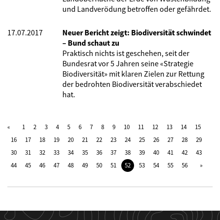
und Landverödung betroffen oder gefährdet.
17.07.2017
Neuer Bericht zeigt: Biodiversität schwindet
– Bund schaut zu
Praktisch nichts ist geschehen, seit der
Bundesrat vor 5 Jahren seine «Strategie
Biodiversität» mit klaren Zielen zur Rettung
der bedrohten Biodiversität verabschiedet
hat.
1
2
3
4
5
6
7
8
9
10
11
12
13
14
15
16
17
18
19
20
21
22
23
24
25
26
27
28
29
30
31
32
33
34
35
36
37
38
39
40
41
42
43
44
45
46
47
48
49
50
51
52
53
54
55
56