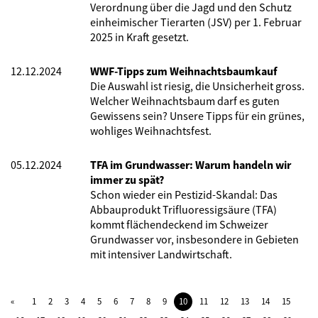
Verordnung über die Jagd und den Schutz
einheimischer Tierarten (JSV) per 1. Februar
2025 in Kraft gesetzt.
12.12.2024
WWF-Tipps zum Weihnachtsbaumkauf
Die Auswahl ist riesig, die Unsicherheit gross.
Welcher Weihnachtsbaum darf es guten
Gewissens sein? Unsere Tipps für ein grünes,
wohliges Weihnachtsfest.
05.12.2024
TFA im Grundwasser: Warum handeln wir
immer zu spät?
Schon wieder ein Pestizid-Skandal: Das
Abbauprodukt Trifluoressigsäure (TFA)
kommt flächendeckend im Schweizer
Grundwasser vor, insbesondere in Gebieten
mit intensiver Landwirtschaft.
1
2
3
4
5
6
7
8
9
10
11
12
13
14
15