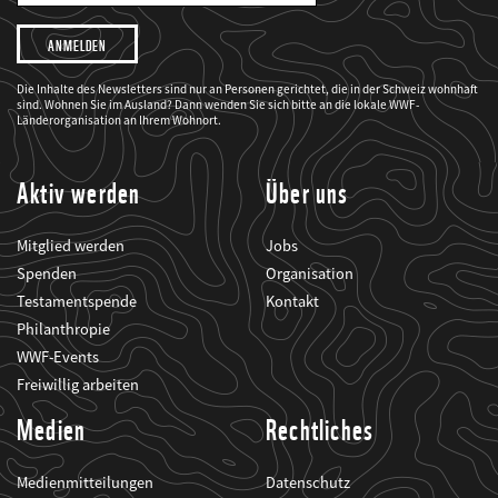
Adresse
Ich
möchte,
dass
der
WWF
Die Inhalte des Newsletters sind nur an Personen gerichtet, die in der Schweiz wohnhaft
mich
sind. Wohnen Sie im Ausland? Dann wenden Sie sich bitte an die lokale WWF-
über
seine
Länderorganisation an Ihrem Wohnort.
Projekte
informiert.
Aktiv werden
Über uns
Mitglied werden
Jobs
Spenden
Organisation
Testamentspende
Kontakt
Philanthropie
WWF-Events
Freiwillig arbeiten
Medien
Rechtliches
Medienmitteilungen
Datenschutz