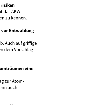
risiken
at das AKW-
gen zu kennen.
z vor Entwaldung
. Auch auf griffige
en dem Vorschlag
Atomträumen eine
ag zur Atom-
wenn auch