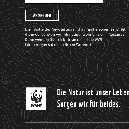
Mail
Adresse
Ich
möchte,
dass
der
WWF
Die Inhalte des Newsletters sind nur an Personen gerichtet,
mich
die in der Schweiz wohnhaft sind. Wohnen Sie im Ausland?
über
Dann wenden Sie sich bitte an die lokale WWF-
seine
Projekte
Länderorganisation an Ihrem Wohnort.
informiert.
Die Natur ist unser Lebe
Sorgen wir für beides.