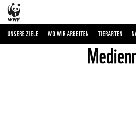
Direkt
zum
Inhalt
UNSERE ZIELE
WO WIR ARBEITEN
TIERARTEN
N
Medienm