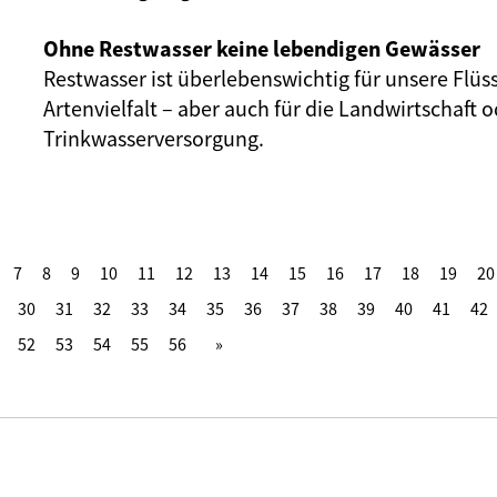
Ohne Restwasser keine lebendigen Gewässer
Restwasser ist überlebenswichtig für unsere Flüs
Artenvielfalt – aber auch für die Landwirtschaft o
Trinkwasserversorgung.
7
8
9
10
11
12
13
14
15
16
17
18
19
20
30
31
32
33
34
35
36
37
38
39
40
41
42
52
53
54
55
56