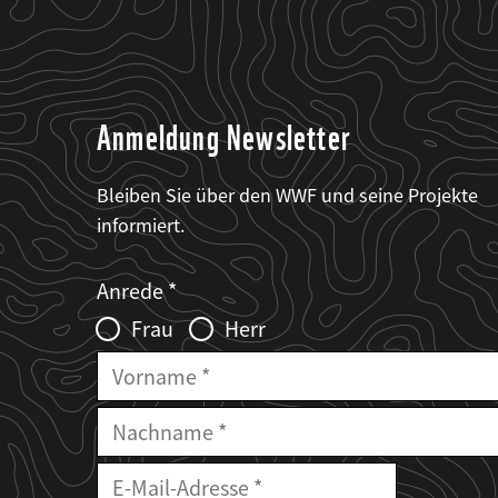
Anmeldung Newsletter
Bleiben Sie über den WWF und seine Projekte
informiert.
Web2Case
Fieldset
anrede_name
Anrede
Infofelder
Frau
Herr
Vorname
Nachname
E-
Mailadresse
E-