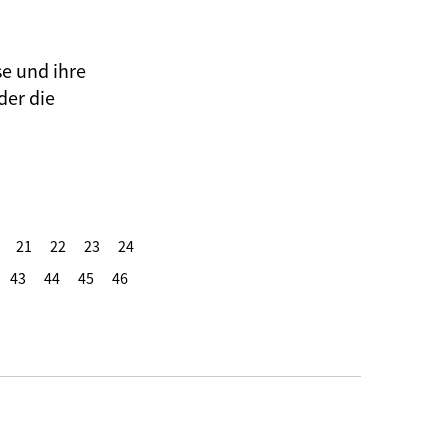
se und ihre
der die
21
22
23
24
43
44
45
46