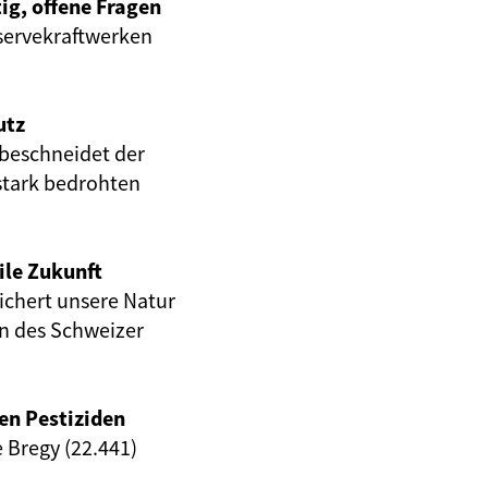
ig, offene Fragen
servekraftwerken
utz
beschneidet der
stark bedrohten
ile Zukunft
eichert unsere Natur
en des Schweizer
en Pestiziden
e Bregy (22.441)