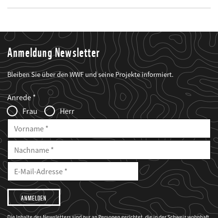
Anmeldung Newsletter
Bleiben Sie über den WWF und seine Projekte informiert.
Web2Case
Fieldset
anrede_name
Anrede
Infofelder
Frau
Herr
Vorname
Nachname
E-
Mailadresse
E-
Mail
Adresse
Ich
möchte,
dass
der
WWF
Die Inhalte des Newsletters sind nur an Personen gerichtet, die in der Schweiz wohnhaft