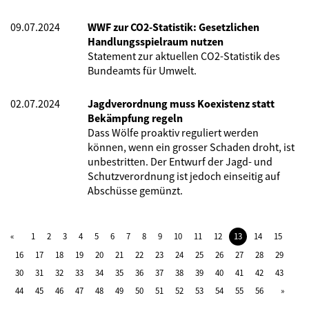
09.07.2024
WWF zur CO2-Statistik: Gesetzlichen
Handlungsspielraum nutzen
Statement zur aktuellen CO2-Statistik des
Bundeamts für Umwelt.
02.07.2024
Jagdverordnung muss Koexistenz statt
Bekämpfung regeln
Dass Wölfe proaktiv reguliert werden
können, wenn ein grosser Schaden droht, ist
unbestritten. Der Entwurf der Jagd- und
Schutzverordnung ist jedoch einseitig auf
Abschüsse gemünzt.
1
2
3
4
5
6
7
8
9
10
11
12
13
14
15
16
17
18
19
20
21
22
23
24
25
26
27
28
29
30
31
32
33
34
35
36
37
38
39
40
41
42
43
44
45
46
47
48
49
50
51
52
53
54
55
56