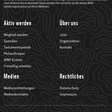
mich
sind. Wohnen Sie im Ausland? Dann wenden Sie sich bitte an die lokale WWF-
über
seine
Länderorganisation an Ihrem Wohnort.
Projekte
informiert.
Aktiv werden
Über uns
Mitglied werden
Jobs
Spenden
Organisation
Testamentspende
Kontakt
Philanthropie
WWF-Events
Freiwillig arbeiten
Medien
Rechtliches
Medienmitteilungen
Datenschutz
Medienkontakte
Impressum