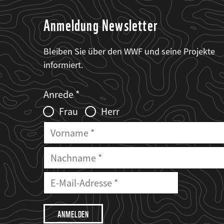
Anmeldung Newsletter
Bleiben Sie über den WWF und seine Projekte
informiert.
Web2Case
Fieldset
anrede_name
Anrede
Infofelder
Frau
Herr
Vorname
Nachname
E-
Mailadresse
E-
Mail
Adresse
Ich
möchte,
dass