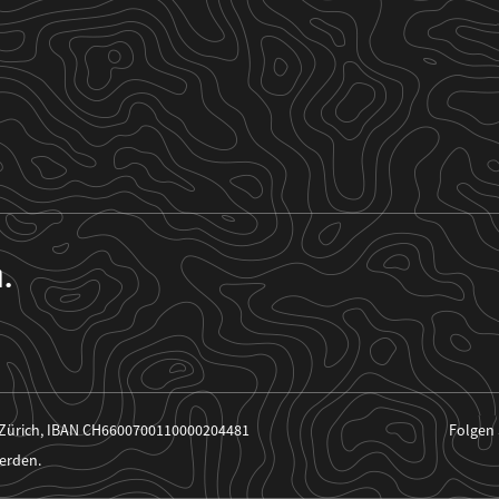
n.
 Zürich, IBAN CH6600700110000204481
Folgen 
erden.