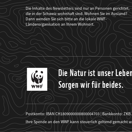
der
WWF
Die Inhalte des Newsletters sind nur an Personen gerichtet,
mich
die in der Schweiz wohnhaft sind. Wohnen Sie im Ausland?
über
Dann wenden Sie sich bitte an die lokale WWF-
seine
Projekte
Länderorganisation an Ihrem Wohnort.
informiert.
Die Natur ist unser Lebe
Sorgen wir für beides.
Postkonto: IBAN CH1809000000800004703 | Bankkonto: ZKB
Ihre Spende an den WWF kann steuerlich geltend gemacht w