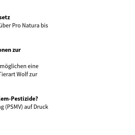
setz
ber Pro Natura bis
onen zur
rmöglichen eine
ierart Wolf zur
lem-Pestizide?
ng (PSMV) auf Druck