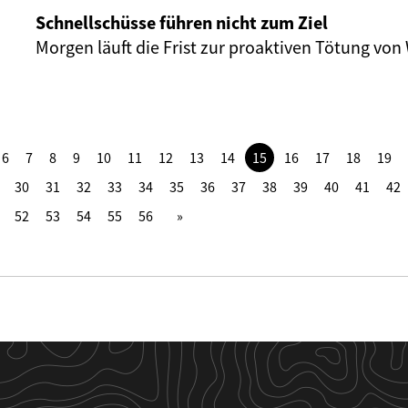
Schnellschüsse führen nicht zum Ziel
Morgen läuft die Frist zur proaktiven Tötung von
6
7
8
9
10
11
12
13
14
15
16
17
18
19
30
31
32
33
34
35
36
37
38
39
40
41
42
52
53
54
55
56