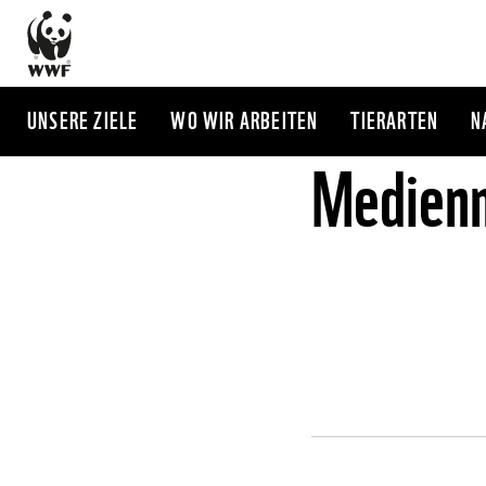
Direkt
zum
Inhalt
UNSERE ZIELE
WO WIR ARBEITEN
TIERARTEN
N
Medienm