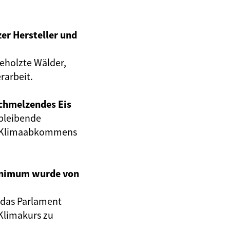
er Hersteller und
geholzte Wälder,
rarbeit.
schmelzendes Eis
bleibende
er Klimaabkommens
Minimum wurde von
 das Parlament
 Klimakurs zu