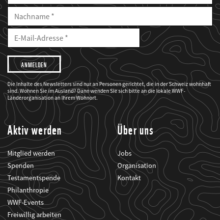
Nachname
E-
Mailadresse
E-
Mail
Adresse
Ich
möchte,
dass
der
WWF
Die Inhalte des Newsletters sind nur an Personen gerichtet, die in der Schweiz wohnhaft
mich
sind. Wohnen Sie im Ausland? Dann wenden Sie sich bitte an die lokale WWF-
über
seine
Länderorganisation an Ihrem Wohnort.
Projekte
informiert.
Aktiv werden
Über uns
Mitglied werden
Jobs
Spenden
Organisation
Testamentspende
Kontakt
Philanthropie
WWF-Events
Freiwillig arbeiten