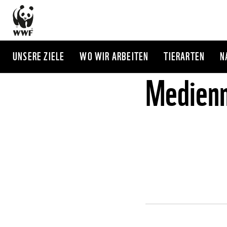
Direkt
zum
Inhalt
UNSERE ZIELE
WO WIR ARBEITEN
TIERARTEN
N
Medienm