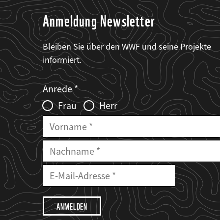
Anmeldung Newsletter
Bleiben Sie über den WWF und seine Projekte
informiert.
Web2Case
Fieldset
anrede_name
Anrede
Infofelder
Frau
Herr
Vorname
Nachname
E-
Mailadresse
E-
Mail
Adresse
Ich
möchte,
dass