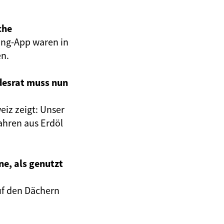
che
ing-App waren in
en.
desrat muss nun
eiz zeigt: Unser
Jahren aus Erdöl
ne, als genutzt
auf den Dächern