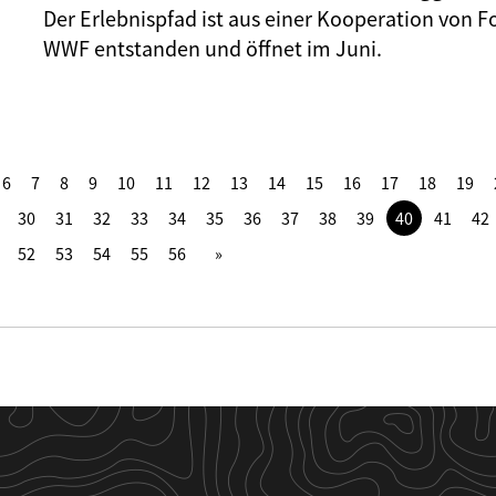
Der Erlebnispfad ist aus einer Kooperation von F
WWF entstanden und öffnet im Juni.
6
7
8
9
10
11
12
13
14
15
16
17
18
19
30
31
32
33
34
35
36
37
38
39
40
41
42
52
53
54
55
56