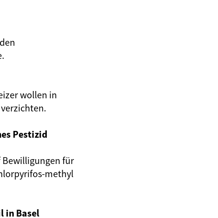
iden
e.
izer wollen in
 verzichten.
hes Pestizid
 Bewilligungen für
hlorpyrifos-methyl
l in Basel