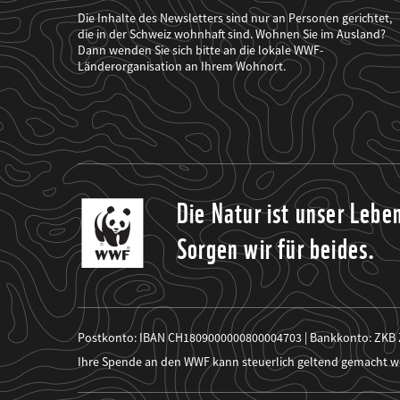
der
WWF
Die Inhalte des Newsletters sind nur an Personen gerichtet,
mich
die in der Schweiz wohnhaft sind. Wohnen Sie im Ausland?
über
Dann wenden Sie sich bitte an die lokale WWF-
seine
Projekte
Länderorganisation an Ihrem Wohnort.
informiert.
Die Natur ist unser Lebe
Sorgen wir für beides.
Postkonto: IBAN CH1809000000800004703 | Bankkonto: ZKB
Ihre Spende an den WWF kann steuerlich geltend gemacht w