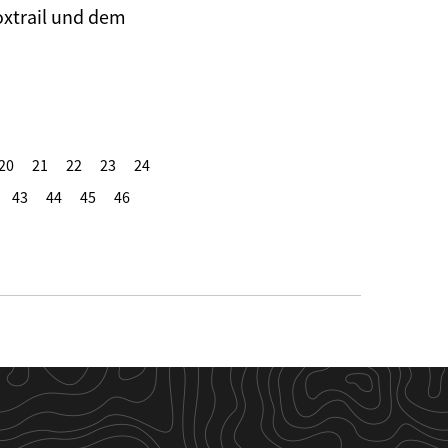
oxtrail und dem
20
21
22
23
24
43
44
45
46