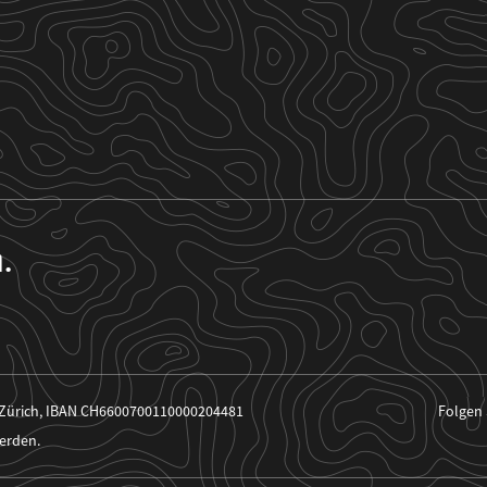
n.
 Zürich, IBAN CH6600700110000204481
Folgen 
erden.