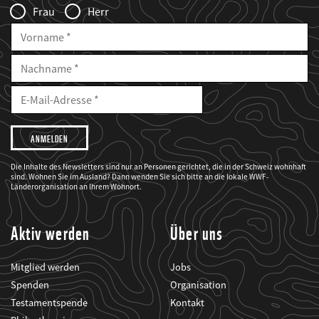
Frau
Herr
Vorname
Nachname
E-
Mailadresse
E-
Mail
Adresse
Ich
möchte,
dass
der
WWF
Die Inhalte des Newsletters sind nur an Personen gerichtet, die in der Schweiz wohnhaft
mich
sind. Wohnen Sie im Ausland? Dann wenden Sie sich bitte an die lokale WWF-
über
seine
Länderorganisation an Ihrem Wohnort.
Projekte
informiert.
Aktiv werden
Über uns
Mitglied werden
Jobs
Spenden
Organisation
Testamentspende
Kontakt