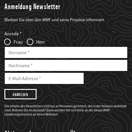
Anmeldung Newsletter
Bleiben Sie über den WWF und seine Projekte informiert.
Web2Case
Fieldset
anrede_name
Anrede
Infofelder
Frau
Herr
Vorname
Nachname
E-
Mailadresse
E-
Mail
Adresse
Ich
möchte,
dass
der
WWF
Die Inhalte des Newsletters sind nur an Personen gerichtet, die in der Schweiz wohnhaft
mich
sind. Wohnen Sie im Ausland? Dann wenden Sie sich bitte an die lokale WWF-
über
seine
Länderorganisation an Ihrem Wohnort.
Projekte
informiert.