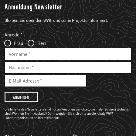
Anmeldung Newsletter
Bleiben Sie über den WWF und seine Projekte informiert.
Web2Case
Fieldset
anrede_name
Anrede
Infofelder
Frau
Herr
Vorname
Nachname
E-
Mailadresse
E-
Mail
Adresse
Ich
möchte,
dass
der
WWF
Die Inhalte des Newsletters sind nur an Personen gerichtet, die in der Schweiz wohnhaft
mich
sind. Wohnen Sie im Ausland? Dann wenden Sie sich bitte an die lokale WWF-
über
seine
Länderorganisation an Ihrem Wohnort.
Projekte
informiert.