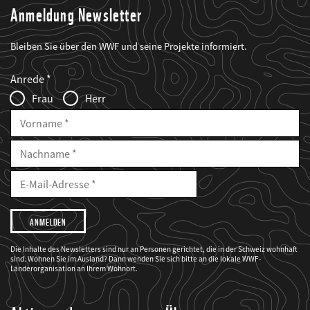
Anmeldung Newsletter
Bleiben Sie über den WWF und seine Projekte informiert.
Web2Case
Fieldset
anrede_name
Anrede
Infofelder
Frau
Herr
Vorname
Nachname
E-
Mailadresse
E-
Mail
Adresse
Ich
möchte,
dass
der
WWF
Die Inhalte des Newsletters sind nur an Personen gerichtet, die in der Schweiz wohnhaft
mich
sind. Wohnen Sie im Ausland? Dann wenden Sie sich bitte an die lokale WWF-
über
seine
Länderorganisation an Ihrem Wohnort.
Projekte
informiert.