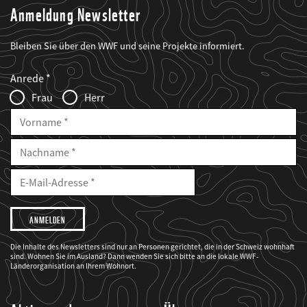
Anmeldung Newsletter
Bleiben Sie über den WWF und seine Projekte informiert.
Web2Case
Fieldset
anrede_name
Anrede
Infofelder
Frau
Herr
Vorname
Nachname
E-
Mailadresse
E-
Mail
Adresse
Ich
möchte,
dass
der
WWF
Die Inhalte des Newsletters sind nur an Personen gerichtet, die in der Schweiz wohnhaft
mich
sind. Wohnen Sie im Ausland? Dann wenden Sie sich bitte an die lokale WWF-
über
seine
Länderorganisation an Ihrem Wohnort.
Projekte
informiert.