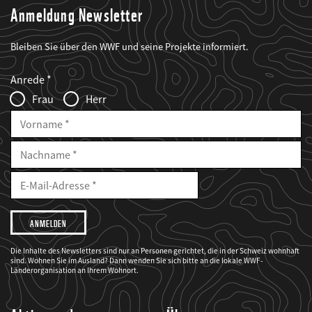
Anmeldung Newsletter
Bleiben Sie über den WWF und seine Projekte informiert.
Web2Case
Fieldset
anrede_name
Anrede
Infofelder
Frau
Herr
Vorname
Nachname
E-
Mailadresse
E-
Mail
Adresse
Ich
möchte,
dass
der
WWF
Die Inhalte des Newsletters sind nur an Personen gerichtet, die in der Schweiz wohnhaft
mich
sind. Wohnen Sie im Ausland? Dann wenden Sie sich bitte an die lokale WWF-
über
seine
Länderorganisation an Ihrem Wohnort.
Projekte
informiert.