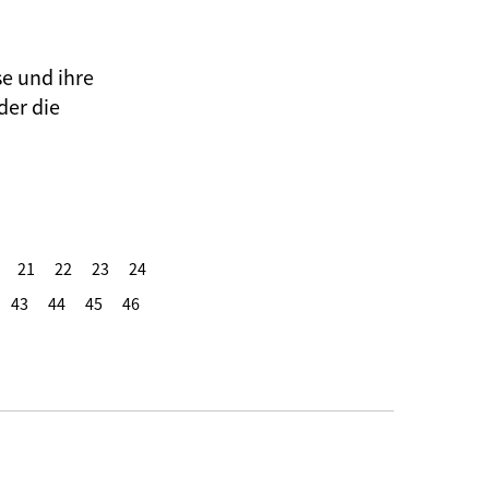
se und ihre
der die
21
22
23
24
43
44
45
46