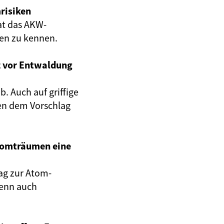
risiken
at das AKW-
gen zu kennen.
z vor Entwaldung
. Auch auf griffige
en dem Vorschlag
Atomträumen eine
ag zur Atom-
wenn auch