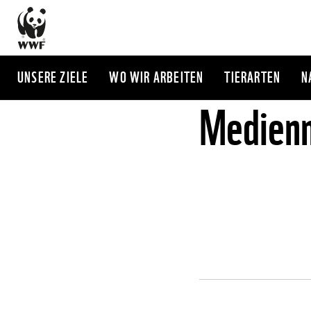
Direkt
zum
Inhalt
UNSERE ZIELE
WO WIR ARBEITEN
TIERARTEN
N
Medienm