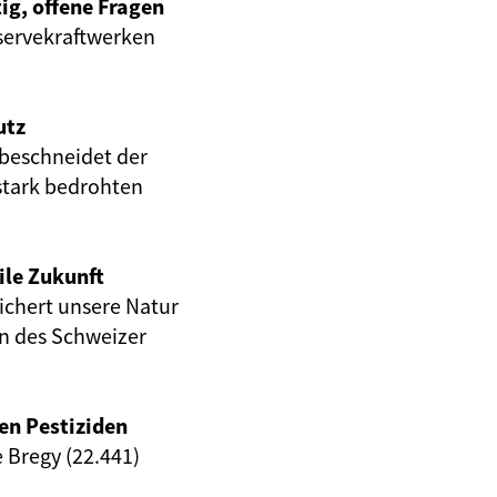
ig, offene Fragen
servekraftwerken
utz
beschneidet der
stark bedrohten
ile Zukunft
eichert unsere Natur
en des Schweizer
en Pestiziden
e Bregy (22.441)