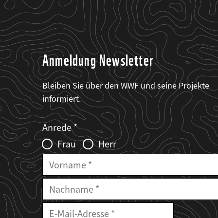
Anmeldung Newsletter
Bleiben Sie über den WWF und seine Projekte
informiert.
Web2Case
Fieldset
anrede_name
Anrede
Infofelder
Frau
Herr
Vorname
Nachname
E-
Mailadresse
E-