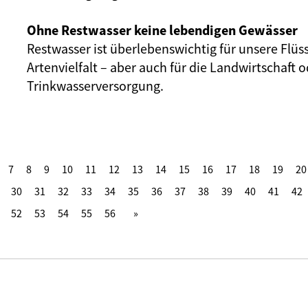
Ohne Restwasser keine lebendigen Gewässer
Restwasser ist überlebenswichtig für unsere Flüs
Artenvielfalt – aber auch für die Landwirtschaft o
Trinkwasserversorgung.
7
8
9
10
11
12
13
14
15
16
17
18
19
20
30
31
32
33
34
35
36
37
38
39
40
41
42
52
53
54
55
56