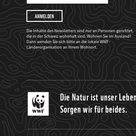
Mail
Adresse
Ich
möchte,
dass
der
WWF
Die Inhalte des Newsletters sind nur an Personen gerichtet,
mich
die in der Schweiz wohnhaft sind. Wohnen Sie im Ausland?
über
Dann wenden Sie sich bitte an die lokale WWF-
seine
Projekte
Länderorganisation an Ihrem Wohnort.
informiert.
Die Natur ist unser Lebe
Sorgen wir für beides.