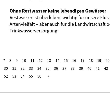
Ohne Restwasser keine lebendigen Gewässer
Restwasser ist überlebenswichtig für unsere Flüs
Artenvielfalt – aber auch für die Landwirtschaft o
Trinkwasserversorgung.
7
8
9
10
11
12
13
14
15
16
17
18
19
20
30
31
32
33
34
35
36
37
38
39
40
41
42
52
53
54
55
56