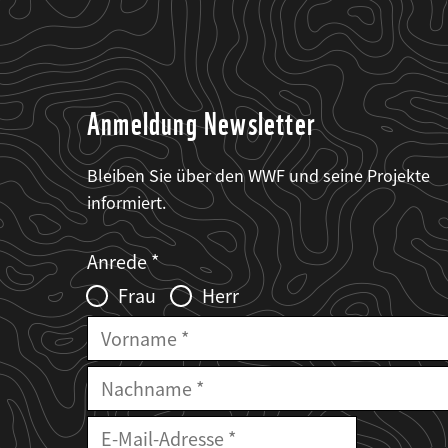
Anmeldung Newsletter
Bleiben Sie über den WWF und seine Projekte
informiert.
Web2Case
Fieldset
anrede_name
Anrede
Infofelder
Frau
Herr
Vorname
Nachname
E-
Mailadresse
E-