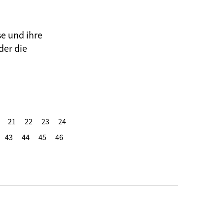
se und ihre
der die
21
22
23
24
43
44
45
46