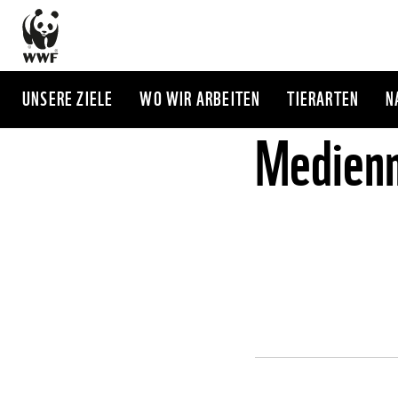
Direkt
zum
Inhalt
UNSERE ZIELE
WO WIR ARBEITEN
TIERARTEN
N
Medienm