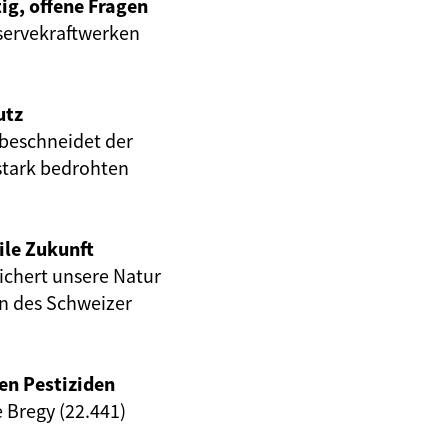
ig, offene Fragen
servekraftwerken
utz
beschneidet der
stark bedrohten
ile Zukunft
eichert unsere Natur
en des Schweizer
en Pestiziden
e Bregy (22.441)