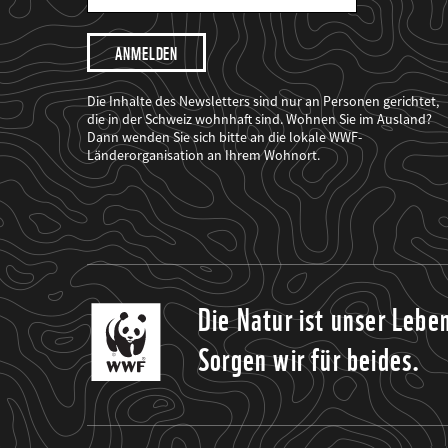
Mail
Adresse
Ich
möchte,
dass
der
WWF
Die Inhalte des Newsletters sind nur an Personen gerichtet,
mich
die in der Schweiz wohnhaft sind. Wohnen Sie im Ausland?
über
Dann wenden Sie sich bitte an die lokale WWF-
seine
Projekte
Länderorganisation an Ihrem Wohnort.
informiert.
Die Natur ist unser Lebe
Sorgen wir für beides.