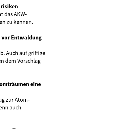
risiken
at das AKW-
gen zu kennen.
z vor Entwaldung
. Auch auf griffige
en dem Vorschlag
Atomträumen eine
ag zur Atom-
wenn auch