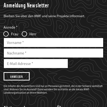
Anmeldung Newsletter
Bleiben Sie über den WWF und seine Projekte informiert.
Web2Case
Fieldset
anrede_name
Anrede
Infofelder
Frau
Herr
Vorname
Nachname
E-
Mailadresse
E-
Mail
Adresse
Ich
möchte,
dass
der
WWF
Die Inhalte des Newsletters sind nur an Personen gerichtet, die in der Schweiz wohnhaft
mich
sind. Wohnen Sie im Ausland? Dann wenden Sie sich bitte an die lokale WWF-
über
seine
Länderorganisation an Ihrem Wohnort.
Projekte
informiert.