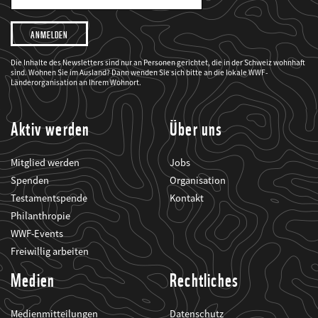
Mail
Adresse
Ich
möchte,
dass
der
WWF
Die Inhalte des Newsletters sind nur an Personen gerichtet, die in der Schweiz wohnhaft
mich
sind. Wohnen Sie im Ausland? Dann wenden Sie sich bitte an die lokale WWF-
über
seine
Länderorganisation an Ihrem Wohnort.
Projekte
informiert.
Aktiv werden
Über uns
Mitglied werden
Jobs
Spenden
Organisation
Testamentspende
Kontakt
Philanthropie
WWF-Events
Freiwillig arbeiten
Medien
Rechtliches
Medienmitteilungen
Datenschutz