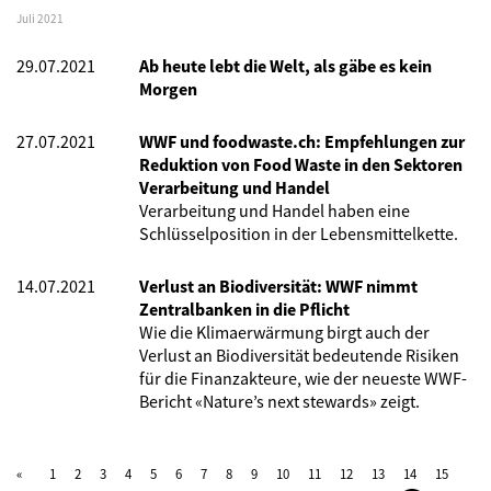
Juli 2021
29.07.2021
Ab heute lebt die Welt, als gäbe es kein
Morgen
27.07.2021
WWF und foodwaste.ch: Empfehlungen zur
Reduktion von Food Waste in den Sektoren
Verarbeitung und Handel
Verarbeitung und Handel haben eine
Schlüsselposition in der Lebensmittelkette.
14.07.2021
Verlust an Biodiversität: WWF nimmt
Zentralbanken in die Pflicht
Wie die Klimaerwärmung birgt auch der
Verlust an Biodiversität bedeutende Risiken
für die Finanzakteure, wie der neueste WWF-
Bericht «Nature’s next stewards» zeigt.
1
2
3
4
5
6
7
8
9
10
11
12
13
14
15