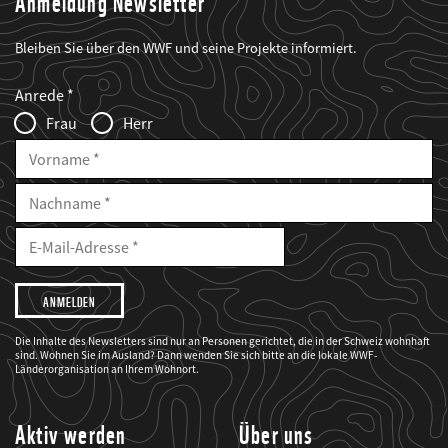
Anmeldung Newsletter
Bleiben Sie über den WWF und seine Projekte informiert.
Web2Case
Fieldset
anrede_name
Anrede
Infofelder
Frau
Herr
Vorname
Nachname
E-
Mailadresse
E-
Mail
Adresse
Ich
möchte,
dass
der
WWF
Die Inhalte des Newsletters sind nur an Personen gerichtet, die in der Schweiz wohnhaft
mich
sind. Wohnen Sie im Ausland? Dann wenden Sie sich bitte an die lokale WWF-
über
seine
Länderorganisation an Ihrem Wohnort.
Projekte
informiert.
Aktiv werden
Über uns