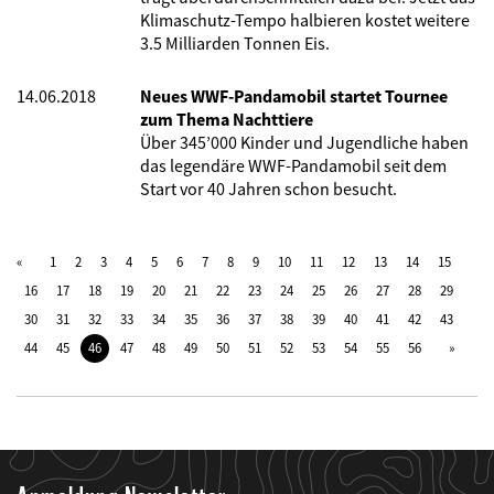
Klimaschutz-Tempo halbieren kostet weitere
3.5 Milliarden Tonnen Eis.
14.06.2018
Neues WWF-Pandamobil startet Tournee
zum Thema Nachttiere
Über 345’000 Kinder und Jugendliche haben
das legendäre WWF-Pandamobil seit dem
Start vor 40 Jahren schon besucht.
1
2
3
4
5
6
7
8
9
10
11
12
13
14
15
16
17
18
19
20
21
22
23
24
25
26
27
28
29
30
31
32
33
34
35
36
37
38
39
40
41
42
43
44
45
46
47
48
49
50
51
52
53
54
55
56