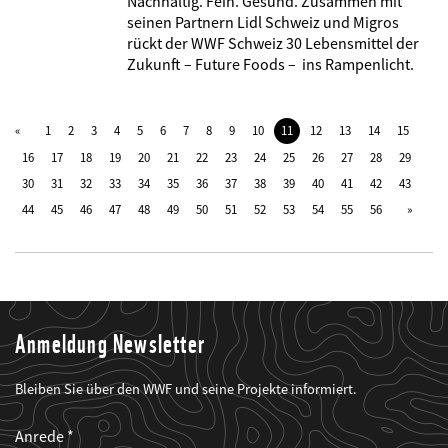
Nachhaltig. Fein. Gesund. Zusammen mit
seinen Partnern Lidl Schweiz und Migros
rückt der WWF Schweiz 30 Lebensmittel der
Zukunft – Future Foods – ins Rampenlicht.
1
2
3
4
5
6
7
8
9
10
11
12
13
14
15
16
17
18
19
20
21
22
23
24
25
26
27
28
29
30
31
32
33
34
35
36
37
38
39
40
41
42
43
44
45
46
47
48
49
50
51
52
53
54
55
56
Anmeldung Newsletter
Bleiben Sie über den WWF und seine Projekte informiert.
Web2Case
Fieldset
anrede_name
Anrede
Infofelder