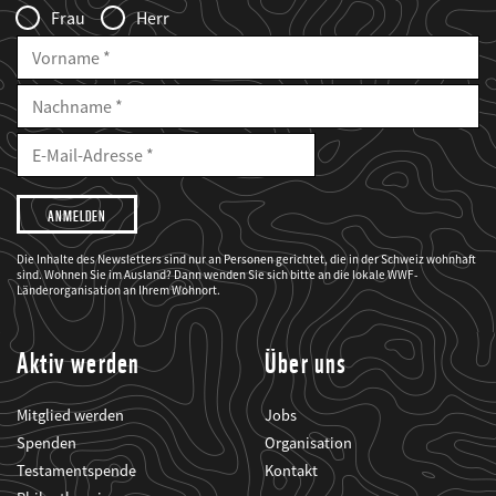
Frau
Herr
Vorname
Nachname
E-
Mailadresse
E-
Mail
Adresse
Ich
möchte,
dass
der
WWF
Die Inhalte des Newsletters sind nur an Personen gerichtet, die in der Schweiz wohnhaft
mich
sind. Wohnen Sie im Ausland? Dann wenden Sie sich bitte an die lokale WWF-
über
seine
Länderorganisation an Ihrem Wohnort.
Projekte
informiert.
Aktiv werden
Über uns
Mitglied werden
Jobs
Spenden
Organisation
Testamentspende
Kontakt