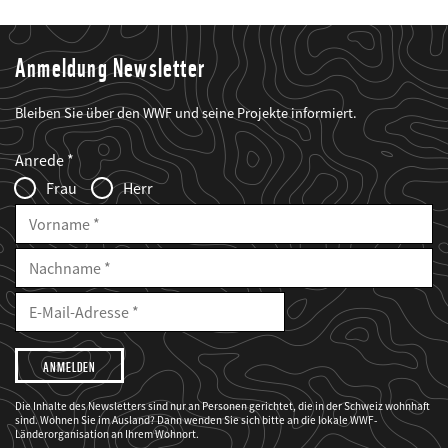
Anmeldung Newsletter
Bleiben Sie über den WWF und seine Projekte informiert.
Web2Case
Fieldset
anrede_name
Anrede
Infofelder
Frau
Herr
Vorname
Nachname
E-
Mailadresse
E-
Mail
Adresse
Ich
möchte,
dass
der
WWF
Die Inhalte des Newsletters sind nur an Personen gerichtet, die in der Schweiz wohnhaft
mich
sind. Wohnen Sie im Ausland? Dann wenden Sie sich bitte an die lokale WWF-
über
seine
Länderorganisation an Ihrem Wohnort.
Projekte