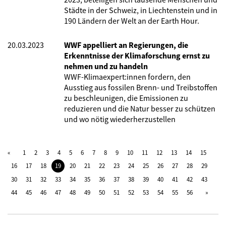
Städte in der Schweiz, in Liechtenstein und in
190 Ländern der Welt an der Earth Hour.
20.03.2023
WWF appelliert an Regierungen, die
Erkenntnisse der Klimaforschung ernst zu
nehmen und zu handeln
WWF-Klimaexpert:innen fordern, den
Ausstieg aus fossilen Brenn- und Treibstoffen
zu beschleunigen, die Emissionen zu
reduzieren und die Natur besser zu schützen
und wo nötig wiederherzustellen
1
2
3
4
5
6
7
8
9
10
11
12
13
14
15
16
17
18
19
20
21
22
23
24
25
26
27
28
29
30
31
32
33
34
35
36
37
38
39
40
41
42
43
44
45
46
47
48
49
50
51
52
53
54
55
56